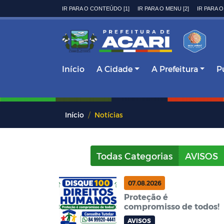
IR PARA O CONTEÚDO [1]
IR PARA O MENU [2]
IR PARA O
Início
A Cidade
A Prefeitura
P
Início
Notícias
Todas Categorias
AVISOS
07.08.2026
Proteção é
compromisso de todos!
AVISOS