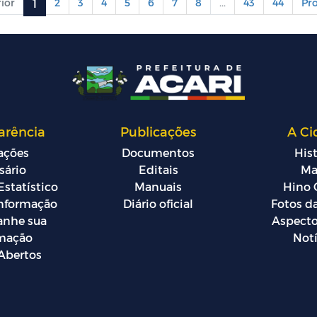
ior
1
2
3
4
5
6
7
8
...
43
44
Pr
arência
Publicações
A Ci
tações
Documentos
Hist
sário
Editais
Ma
Estatístico
Manuais
Hino O
 Informação
Diário oficial
Fotos d
nhe sua
Aspecto
rmação
Notí
Abertos