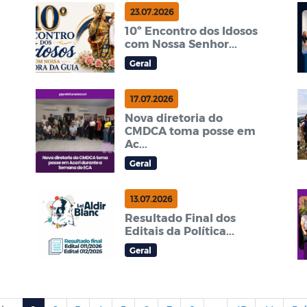
23.07.2026
10º Encontro dos Idosos
com Nossa Senhor...
Geral
17.07.2026
Nova diretoria do
CMDCA toma posse em
Ac...
Geral
13.07.2026
Resultado Final dos
Editais da Política...
Geral