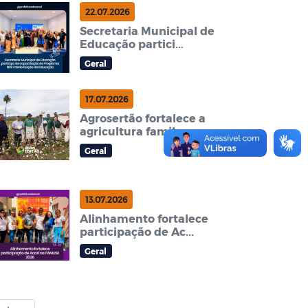
22.07.2026
Secretaria Municipal de
Educação partici...
Geral
17.07.2026
Agrosertão fortalece a
agricultura famil...
Geral
13.07.2026
Alinhamento fortalece
participação de Ac...
Geral