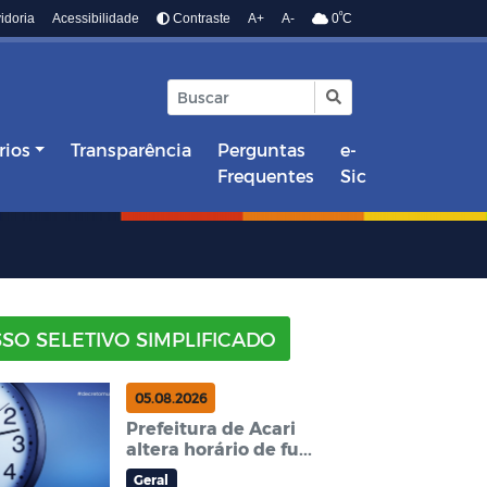
º
idoria
Acessibilidade
Contraste
A+
A-
0
C
rios
Transparência
Perguntas
e-
Frequentes
Sic
SO SELETIVO SIMPLIFICADO
05.08.2026
Prefeitura de Acari
altera horário de fu...
Geral