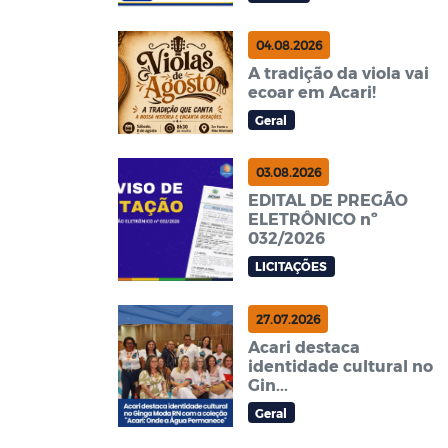
04.08.2026
A tradição da viola vai
ecoar em Acari!
Geral
03.08.2026
EDITAL DE PREGÃO
ELETRÔNICO nº
032/2026
LICITAÇÕES
27.07.2026
Acari destaca
identidade cultural no
Gin...
Geral