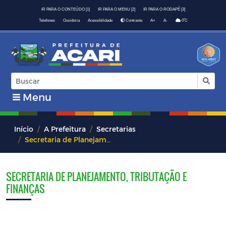
IR PARA O CONTEÚDO [1]
IR PARA O MENU [2]
IR PARA O RODAPÉ [3]
º
Telefones
Ouvidoria
Acessibilidade
Contraste
A+
A-
0
C
Menu
Início
A Prefeitura
Secretarias
Secretaria de Planejamento, tributação e Finanças
SECRETARIA DE PLANEJAMENTO, TRIBUTAÇÃO E
FINANÇAS